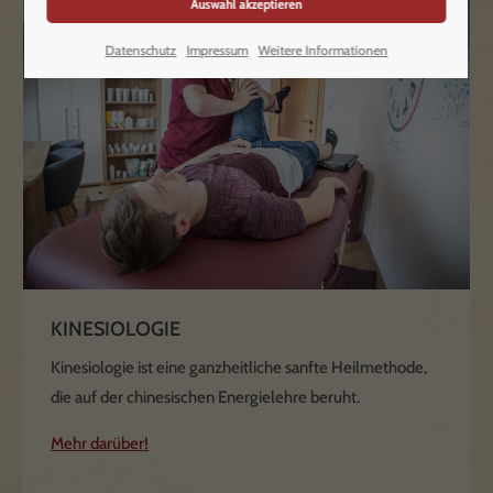
Datenschutz
Impressum
Weitere Informationen
KINESIOLOGIE
Kinesiologie ist eine ganzheitliche sanfte Heilmethode,
die auf der chinesischen Energielehre beruht.
Mehr darüber!